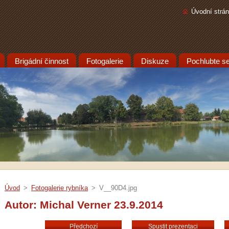
Úvodní strá
Brigádní činnost
Fotogalerie
Diskuze
Pochlubte se.
Úvod
>
Fotogalerie rybníka
>
V__90D4.jpg
Autor: Michal Verner 23.9.2014
Předchozí
Spustit prezentaci