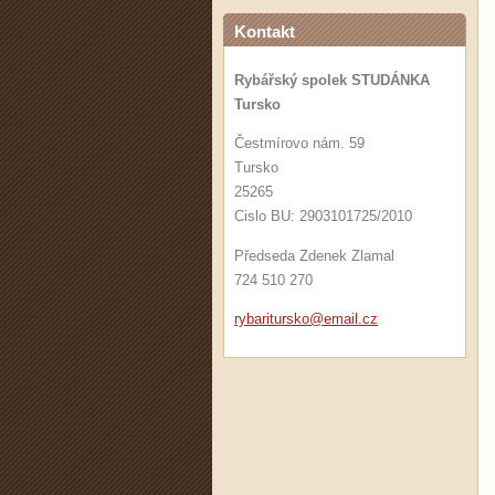
Kontakt
Rybářský spolek STUDÁNKA
Tursko
Čestmírovo nám. 59
Tursko
25265
Cislo BU: 2903101725/2010
Předseda Zdenek Zlamal
724 510 270
rybaritu
rsko@ema
il.cz