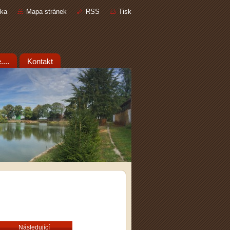
nka
Mapa stránek
RSS
Tisk
...
Kontakt
Následující