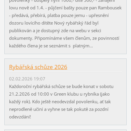
lovu nově od 1.4. - půjčení bašty pouze pan Rambousek
- předává, přebírá, platba pouze jemu - upřesnění
dozoru lovícího dítěte Nový rybářský řád byl
publikován a je dostupný zde na webu v sekci
dokumenty. Připomínáme všem členům, ze povinností
každého člena je se seznámit s platným...
Rybářská schůze 2026
02.02.2026 19:07
Každoroční rybářská schůze se bude konat v sobotu
21.2.2026 od 10:00 v Green klubu u rybníka (jako
každý rok). Kdo ještě neodevzdal povolenku, ať tak
neprodleně učiní a vyhne se tak pokutě za pozdní
odevzdání!