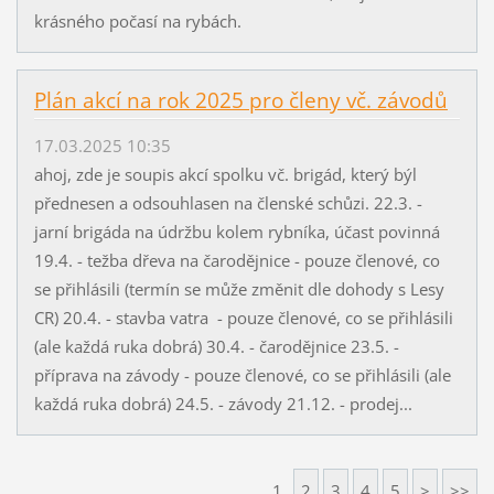
krásného počasí na rybách.
Plán akcí na rok 2025 pro členy vč. závodů
17.03.2025 10:35
ahoj, zde je soupis akcí spolku vč. brigád, který býl
přednesen a odsouhlasen na členské schůzi. 22.3. -
jarní brigáda na údržbu kolem rybníka, účast povinná
19.4. - težba dřeva na čarodějnice - pouze členové, co
se přihlásili (termín se může změnit dle dohody s Lesy
CR) 20.4. - stavba vatra - pouze členové, co se přihlásili
(ale každá ruka dobrá) 30.4. - čarodějnice 23.5. -
příprava na závody - pouze členové, co se přihlásili (ale
každá ruka dobrá) 24.5. - závody 21.12. - prodej...
1
2
3
4
5
>
>>