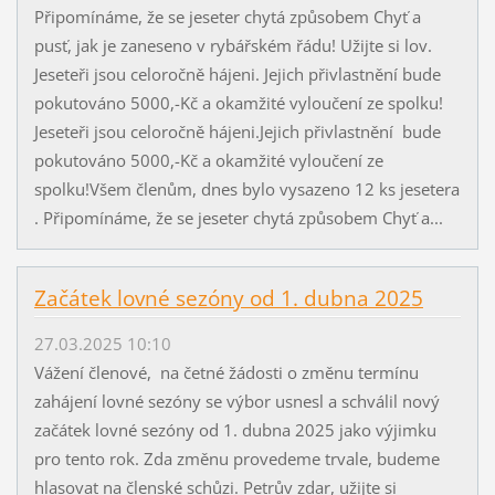
Připomínáme, že se jeseter chytá způsobem Chyť a
pusť, jak je zaneseno v rybářském řádu! Užijte si lov.
Jeseteři jsou celoročně hájeni. Jejich přivlastnění bude
pokutováno 5000,-Kč a okamžité vyloučení ze spolku!
Jeseteři jsou celoročně hájeni.Jejich přivlastnění bude
pokutováno 5000,-Kč a okamžité vyloučení ze
spolku!Všem členům, dnes bylo vysazeno 12 ks jesetera
. Připomínáme, že se jeseter chytá způsobem Chyť a...
Začátek lovné sezóny od 1. dubna 2025
27.03.2025 10:10
Vážení členové, na četné žádosti o změnu termínu
zahájení lovné sezóny se výbor usnesl a schválil nový
začátek lovné sezóny od 1. dubna 2025 jako výjimku
pro tento rok. Zda změnu provedeme trvale, budeme
hlasovat na členské schůzi. Petrův zdar, užijte si