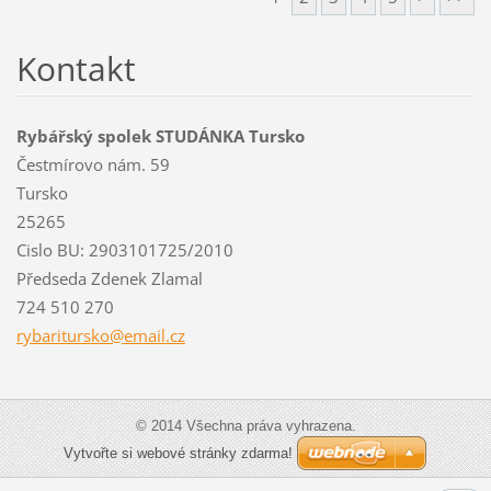
Kontakt
Rybářský spolek STUDÁNKA Tursko
Čestmírovo nám. 59
Tursko
25265
Cislo BU: 2903101725/2010
Předseda Zdenek Zlamal
724 510 270
rybaritu
rsko@ema
il.cz
© 2014 Všechna práva vyhrazena.
Vytvořte si webové stránky zdarma!