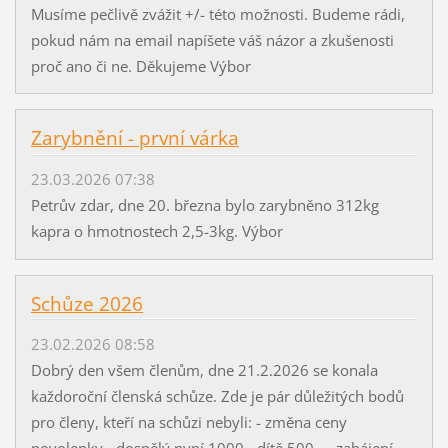
Musíme pečlivě zvážit +/- této možnosti. Budeme rádi,
pokud nám na email napíšete váš názor a zkušenosti
proč ano či ne. Děkujeme Výbor
Zarybnění - první várka
23.03.2026 07:38
Petrův zdar, dne 20. března bylo zarybněno 312kg
kapra o hmotnostech 2,5-3kg. Výbor
Schůze 2026
23.02.2026 08:58
Dobrý den všem členům, dne 21.2.2026 se konala
každoroční členská schůze. Zde je pár důležitých bodů
pro členy, kteří na schůzi nebyli: - změna ceny
povolenky - dospělý nyní 1000,- dítě 500,- - zahájení