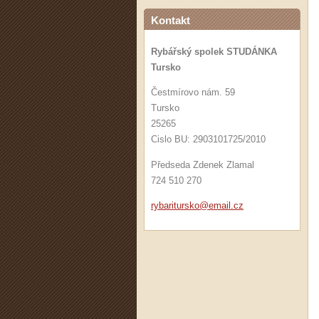
Kontakt
Rybářský spolek STUDÁNKA
Tursko
Čestmírovo nám. 59
Tursko
25265
Cislo BU: 2903101725/2010
Předseda Zdenek Zlamal
724 510 270
rybaritu
rsko@ema
il.cz