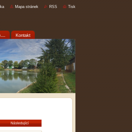
nka
Mapa stránek
RSS
Tisk
...
Kontakt
Následující