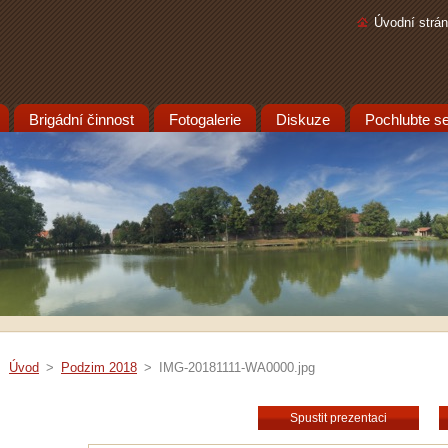
Úvodní strá
Brigádní činnost
Fotogalerie
Diskuze
Pochlubte se.
Úvod
>
Podzim 2018
>
IMG-20181111-WA0000.jpg
Spustit prezentaci