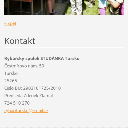
« Zpět
Kontakt
Rybářský spolek STUDÁNKA Tursko
Čestmírovo nám. 59
Tursko
25265
Cislo BU: 2903101725/2010
Předseda Zdenek Zlamal
724 510 270
rybaritu
rsko@ema
il.cz