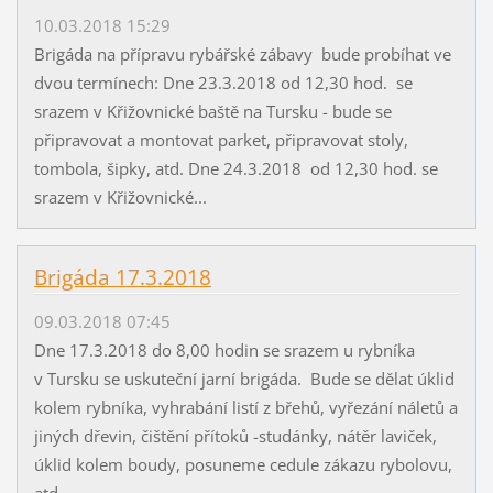
10.03.2018 15:29
Brigáda na přípravu rybářské zábavy bude probíhat ve
dvou termínech: Dne 23.3.2018 od 12,30 hod. se
srazem v Křižovnické baště na Tursku - bude se
připravovat a montovat parket, připravovat stoly,
tombola, šipky, atd. Dne 24.3.2018 od 12,30 hod. se
srazem v Křižovnické...
Brigáda 17.3.2018
09.03.2018 07:45
Dne 17.3.2018 do 8,00 hodin se srazem u rybníka
v Tursku se uskuteční jarní brigáda. Bude se dělat úklid
kolem rybníka, vyhrabání listí z břehů, vyřezání náletů a
jiných dřevin, čištění přítoků -studánky, nátěr laviček,
úklid kolem boudy, posuneme cedule zákazu rybolovu,
atd....