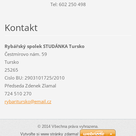
Tel: 602 250 498
Kontakt
Rybářský spolek STUDÁNKA Tursko
Čestmírovo nám. 59
Tursko
25265
Cislo BU: 2903101725/2010
Předseda Zdenek Zlamal
724 510 270
rybaritu
rsko@ema
il.cz
© 2014 Všechna práva vyhrazena.
Vytvořte si www stránky zdarma!