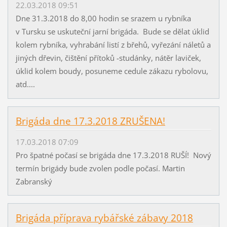
22.03.2018 09:51
Dne 31.3.2018 do 8,00 hodin se srazem u rybníka
v Tursku se uskuteční jarní brigáda. Bude se dělat úklid
kolem rybníka, vyhrabání listí z břehů, vyřezání náletů a
jiných dřevin, čištění přítoků -studánky, nátěr laviček,
úklid kolem boudy, posuneme cedule zákazu rybolovu,
atd....
Brigáda dne 17.3.2018 ZRUŠENA!
17.03.2018 07:09
Pro špatné počasí se brigáda dne 17.3.2018 RUŠÍ! Nový
termín brigády bude zvolen podle počasí. Martin
Zabranský
Brigáda příprava rybářské zábavy 2018