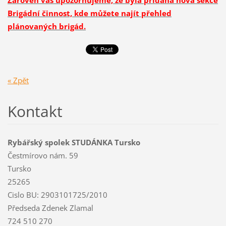
Zároveň vás upozorňujeme, že byla přidána nová sekce
Brigádní činnost, kde můžete najít přehled
plánovaných brigád.
« Zpět
Kontakt
Rybářský spolek STUDÁNKA Tursko
Čestmírovo nám. 59
Tursko
25265
Cislo BU: 2903101725/2010
Předseda Zdenek Zlamal
724 510 270