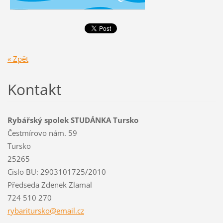
« Zpět
Kontakt
Rybářský spolek STUDÁNKA Tursko
Čestmírovo nám. 59
Tursko
25265
Cislo BU: 2903101725/2010
Předseda Zdenek Zlamal
724 510 270
rybaritu
rsko@ema
il.cz