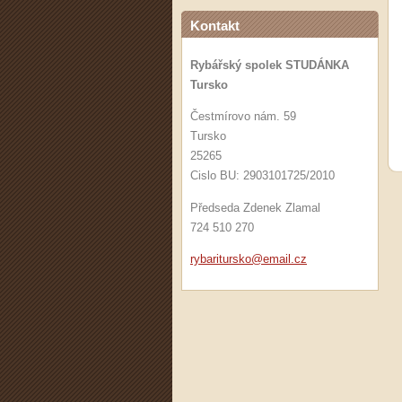
Kontakt
Rybářský spolek STUDÁNKA
Tursko
Čestmírovo nám. 59
Tursko
25265
Cislo BU: 2903101725/2010
Předseda Zdenek Zlamal
724 510 270
rybaritu
rsko@ema
il.cz