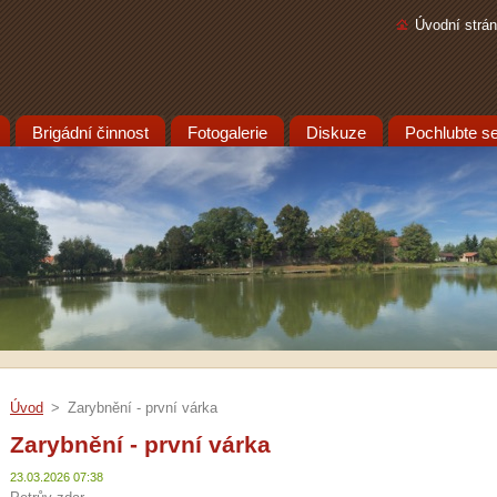
Úvodní strá
Brigádní činnost
Fotogalerie
Diskuze
Pochlubte se.
Úvod
>
Zarybnění - první várka
Zarybnění - první várka
23.03.2026 07:38