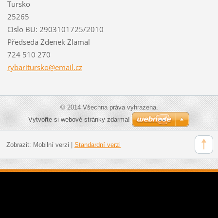
Tursko
25265
Cislo BU: 2903101725/2010
Předseda Zdenek Zlamal
724 510 270
rybaritu
rsko@ema
il.cz
© 2014 Všechna práva vyhrazena.
Vytvořte si webové stránky zdarma!
Zobrazit:
Mobilní verzi
|
Standardní verzi